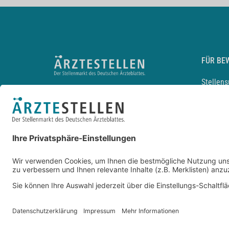
FÜR BE
Stellen
Lebensl
Arbeitg
Arzt und
JobMail
Durchsu