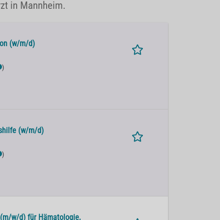
rzt in Mannheim.
tion (w/m/d)
)
shilfe (w/m/d)
)
 (m/w/d) für Hämatologie,