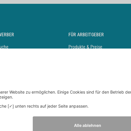
WERBER
FÜR ARBEITGEBER
suche
Produkte & Preise
auf anlegen
Mediadaten & Ansprechpartner
eber entdecken
Arbeitgeberprofil anlegen
 Karriere
Recruiting-Podcast
 Service
chen Sie den Stellenkatalog