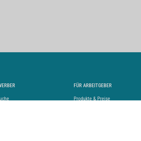
WERBER
FÜR ARBEITGEBER
suche
Produkte & Preise
auf anlegen
Mediadaten & Ansprechpartner
eber entdecken
Arbeitgeberprofil anlegen
 Karriere
Recruiting-Podcast
 Service