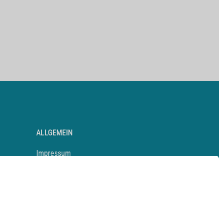
ALLGEMEIN
Impressum
Kontakt
Datenschutz
Newsletter
AGB