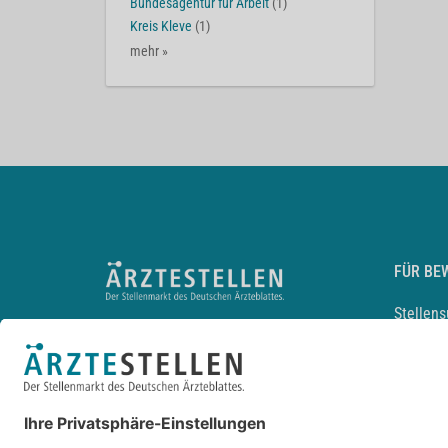
Bundesagentur für Arbeit
(1)
Kreis Kleve
(1)
mehr »
FÜR BE
Stellen
Lebensl
Arbeitg
Arzt und
JobMail