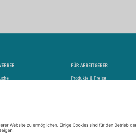
WERBER
FÜR ARBEITGEBER
suche
Produkte & Preise
auf anlegen
Mediadaten & Ansprechpartner
eber entdecken
Arbeitgeberprofil anlegen
 Karriere
Recruiting-Podcast
 Service
chen Sie den Stellenkatalog