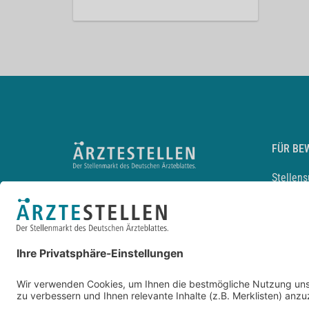
FÜR BE
Stellen
Lebensl
Arbeitg
Arzt und
JobMail
Durchsu