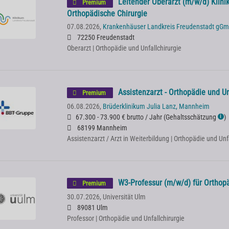
Leitender Oberarzt (m/w/d) Klinik
Premium
Orthopädische Chirurgie
07.08.2026,
Krankenhäuser Landkreis Freudenstadt gG
72250 Freudenstadt
Oberarzt | Orthopädie und Unfallchirurgie
Assistenzarzt - Orthopädie und Un
Premium
06.08.2026,
Brüderklinikum Julia Lanz, Mannheim
67.300 - 73.900 € brutto / Jahr
(
Gehaltsschätzung
)
ℹ
68199 Mannheim
Assistenzarzt / Arzt in Weiterbildung | Orthopädie und Unf
W3-Professur (m/w/d) für Orthopä
Premium
30.07.2026,
Universität Ulm
89081 Ulm
Professor | Orthopädie und Unfallchirurgie