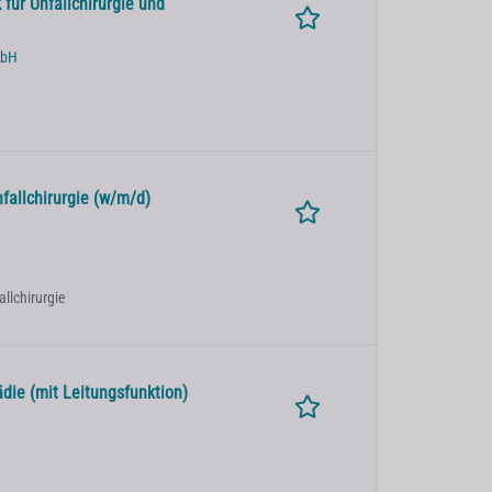
 für Unfallchirurgie und
mbH
fallchirurgie (w/m/d)
allchirurgie
die (mit Leitungsfunktion)