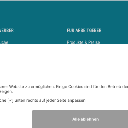
WERBER
FÜR ARBEITGEBER
suche
Produkte & Preise
auf anlegen
Mediadaten & Ansprechpartner
eber entdecken
Arbeitgeberprofil anlegen
 Karriere
Recruiting-Podcast
 Service
chen Sie den Stellenkatalog