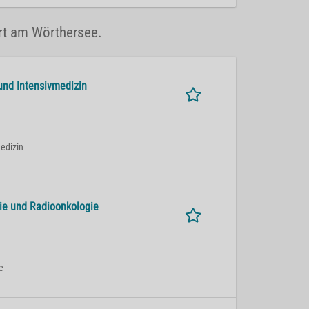
urt am Wörthersee.
 und Intensivmedizin
medizin
apie und Radioonkologie
e