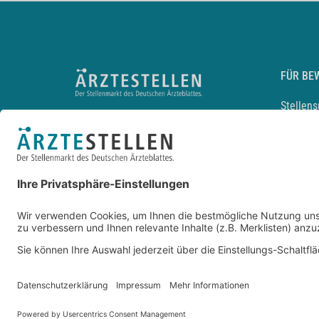
FÜR BE
Stellen
Lebensl
Arbeitg
Arzt und
JobMail
Durchsu
Entwickelt durch
JOBIQO