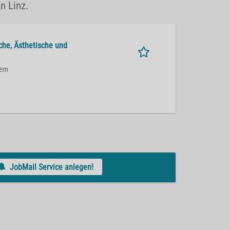
n Linz.
sche, Ästhetische und
ern
JobMail Service anlegen!