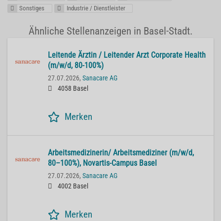
Sonstiges
Industrie / Dienstleister
Ähnliche Stellenanzeigen in Basel-Stadt.
Lei­ten­de Ärz­tin / Lei­ten­der Arzt Cor­po­ra­te He­alth
(m/w/d, 80-100%)
27.07.2026,
Sanacare AG
4058 Basel
Merken
Ar­beits­me­di­zi­ne­rin/ Ar­beits­me­di­zi­ner (m/w/d,
80–100%), No­var­tis-Cam­pus Basel
27.07.2026,
Sanacare AG
4002 Basel
Merken