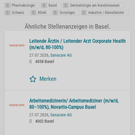
Pharmakologie
Basel
Dermatologie am Kunstmuseum
Schweiz
Klinik
Sonstiges
Industrie / Dienstleister
Ähnliche Stellenanzeigen in Basel.
Lei­ten­de Ärz­tin / Lei­ten­der Arzt Cor­po­ra­te He­alth
(m/w/d, 80-100%)
27.07.2026,
Sanacare AG
4058 Basel
Merken
Ar­beits­me­di­zi­ne­rin/ Ar­beits­me­di­zi­ner (m/w/d,
80–100%), No­var­tis-Cam­pus Basel
27.07.2026,
Sanacare AG
4002 Basel