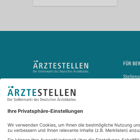
FÜR BE
Stellen
Lebensl
Arbeitg
Arzt und
JobMail
Durchsu