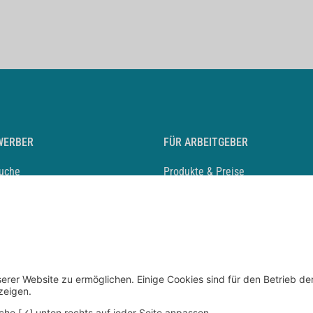
WERBER
FÜR ARBEITGEBER
suche
Produkte & Preise
auf anlegen
Mediadaten & Ansprechpartner
eber entdecken
Arbeitgeberprofil anlegen
 Karriere
Recruiting-Podcast
 Service
chen Sie den Stellenkatalog