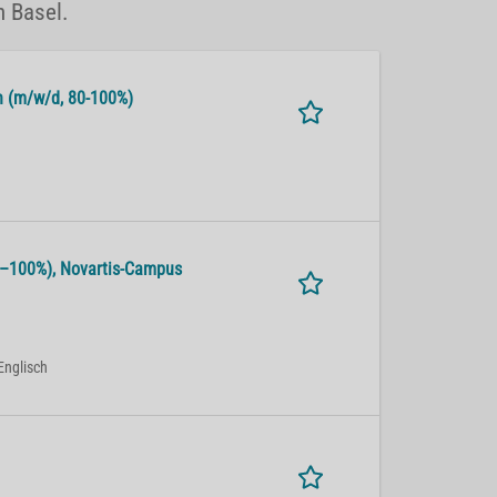
n Basel.
alth (m/w/d, 80-100%)
 80–100%), No­var­tis-Cam­pus
Englisch