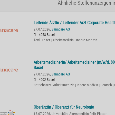
Ähnliche Stellenanzeigen i
Lei­ten­de Ärz­tin / Lei­ten­der Arzt Cor­po­ra­te He­
27.07.2026,
Sanacare AG
4058 Basel
Ärztl. Leiter | Arbeitsmedizin | Innere Medizin
Ar­beits­me­di­zi­ne­rin/ Ar­beits­me­di­zi­ner (m/w/d,
Basel
27.07.2026,
Sanacare AG
4002 Basel
Betriebsarzt | Arbeitsmedizin | Innere Medizin | Deutsch | 
Oberärztin / Oberarzt für Neurologie
16.07.2026,
Universitäre Altersmedizin Felix Platter