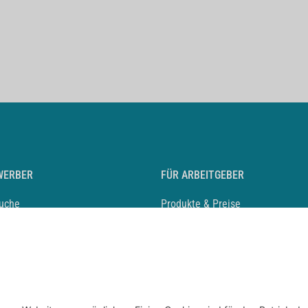
WERBER
FÜR ARBEITGEBER
suche
Produkte & Preise
auf anlegen
Mediadaten & Ansprechpartner
eber entdecken
Arbeitgeberprofil anlegen
 Karriere
Recruiting-Podcast
 Service
chen Sie den Stellenkatalog