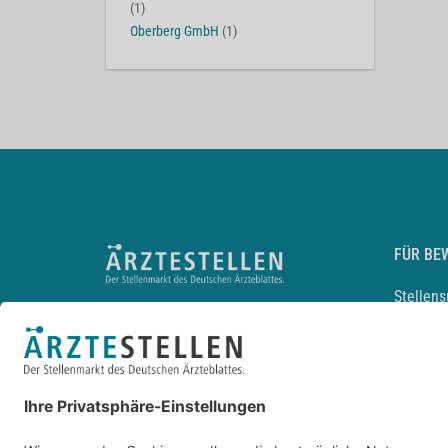
(1)
Oberberg GmbH
(1)
FÜR BE
Stellen
Lebensl
Arbeitg
Arzt und
JobMail
Durchsu