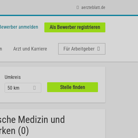
aerzteblatt.de
 Bewerber anmelden
Als Bewerber registrieren
n
Arzt und Karriere
Für Arbeitgeber
Umkreis
50 km
sche Medizin und
rken (0)