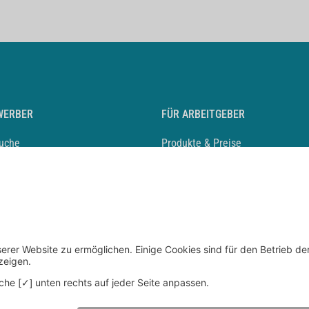
WERBER
FÜR ARBEITGEBER
suche
Produkte & Preise
auf anlegen
Mediadaten & Ansprechpartner
eber entdecken
Arbeitgeberprofil anlegen
 Karriere
Recruiting-Podcast
 Service
chen Sie den Stellenkatalog