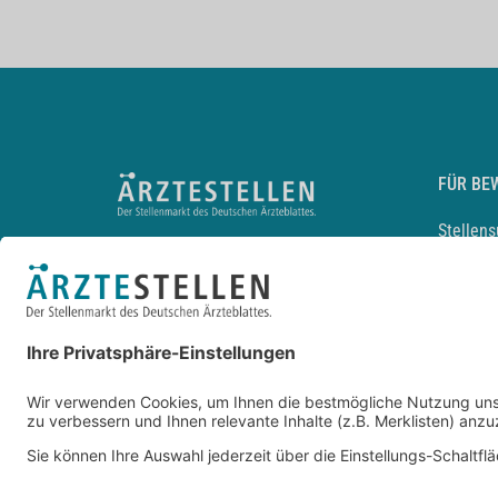
FÜR BE
Stellen
Lebensl
Arbeitg
Arzt und
JobMail
Durchsu