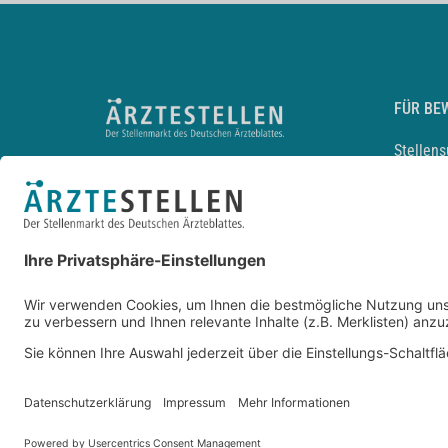
FÜR BE
Stellen
Lebensl
Arbeitg
Arzt und
JobMail
Durchsu
Entwickelt durch
JOBIQO