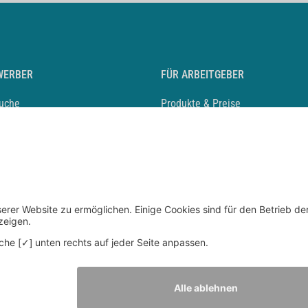
WERBER
FÜR ARBEITGEBER
suche
Produkte & Preise
auf anlegen
Mediadaten & Ansprechpartner
eber entdecken
Arbeitgeberprofil anlegen
 Karriere
Recruiting-Podcast
 Service
chen Sie den Stellenkatalog