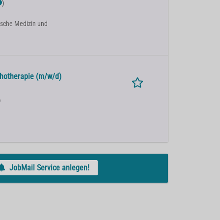
)
ische Medizin und
chotherapie (m/w/d)
)
JobMail Service anlegen!