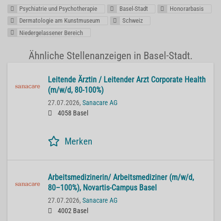
Psychiatrie und Psychotherapie
Basel-Stadt
Honorarbasis
Dermatologie am Kunstmuseum
Schweiz
Niedergelassener Bereich
Ähnliche Stellenanzeigen in Basel-Stadt.
Lei­ten­de Ärz­tin / Lei­ten­der Arzt Cor­po­ra­te He­alth
(m/w/d, 80-100%)
27.07.2026,
Sanacare AG
4058 Basel
Merken
Ar­beits­me­di­zi­ne­rin/ Ar­beits­me­di­zi­ner (m/w/d,
80–100%), No­var­tis-Cam­pus Basel
27.07.2026,
Sanacare AG
4002 Basel