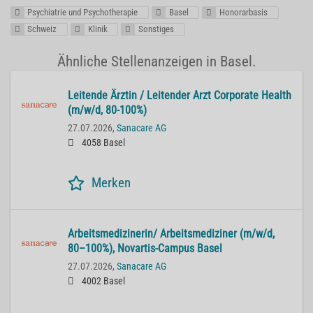
Psychiatrie und Psychotherapie
Basel
Honorarbasis
Schweiz
Klinik
Sonstiges
Ähnliche Stellenanzeigen in Basel.
Lei­ten­de Ärz­tin / Lei­ten­der Arzt Cor­po­ra­te He­alth
(m/w/d, 80-100%)
27.07.2026,
Sanacare AG
4058 Basel
Merken
Ar­beits­me­di­zi­ne­rin/ Ar­beits­me­di­zi­ner (m/w/d,
80–100%), No­var­tis-Cam­pus Basel
27.07.2026,
Sanacare AG
4002 Basel