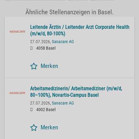
Ähnliche Stellenanzeigen in Basel.
Lei­ten­de Ärz­tin / Lei­ten­der Arzt Cor­po­ra­te He­alth
(m/w/d, 80-100%)
27.07.2026,
Sanacare AG
4058 Basel
Merken
Ar­beits­me­di­zi­ne­rin/ Ar­beits­me­di­zi­ner (m/w/d,
80–100%), No­var­tis-Cam­pus Basel
27.07.2026,
Sanacare AG
4002 Basel
Merken