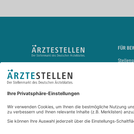
FÜR BE
Stellen
Lebensl
Arbeitg
Arzt und
JobMail
Durchsu