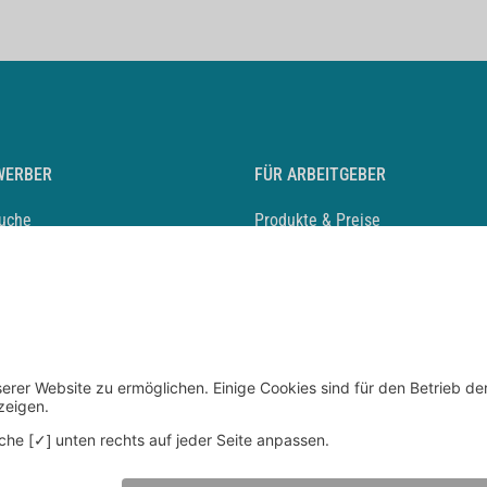
WERBER
FÜR ARBEITGEBER
suche
Produkte & Preise
auf anlegen
Mediadaten & Ansprechpartner
eber entdecken
Arbeitgeberprofil anlegen
 Karriere
Recruiting-Podcast
 Service
chen Sie den Stellenkatalog