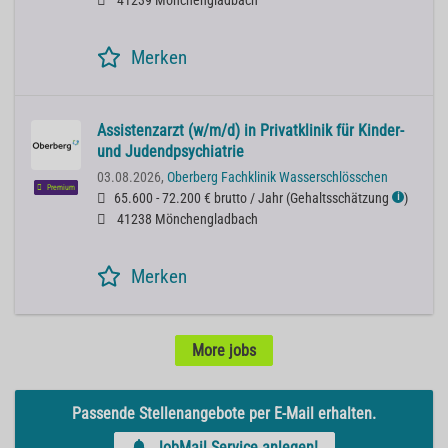
41239 Mönchengladbach
Merken
Assistenzarzt (w/m/d) in Privatklinik für Kinder-
und Judendpsychiatrie
03.08.2026,
Oberberg Fachklinik Wasserschlösschen
Premium
65.600 - 72.200 € brutto / Jahr
(
Gehaltsschätzung
)
ℹ
41238 Mönchengladbach
Merken
More jobs
Passende Stellenangebote per E-Mail erhalten.
JobMail Service anlegen!