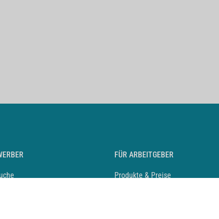
WERBER
FÜR ARBEITGEBER
suche
Produkte & Preise
auf anlegen
Mediadaten & Ansprechpartner
eber entdecken
Arbeitgeberprofil anlegen
 Karriere
Recruiting-Podcast