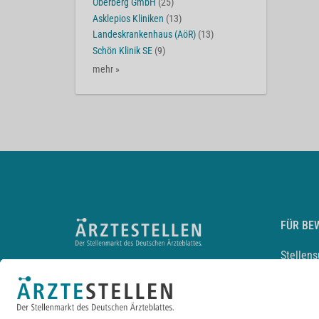
Oberberg GmbH
(25)
Asklepios Kliniken
(13)
Landeskrankenhaus (AöR)
(13)
Schön Klinik SE
(9)
mehr »
FÜR BE
Stellen
Lebensl
Arbeitg
Arzt und