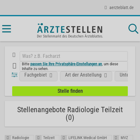
aerzteblatt.de
Bitte
passen Sie Ihre Privatsphäre-Einstellungen an
, um diese
Inhalte zu sehen.
Fachgebiet
Art der Anstellung
Unterneh
Stellenangebote Radiologie Teilzeit
(0)
Radiologie
Teilzeit
LIFELINK Medical GmbH
MVZ