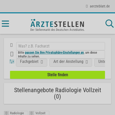
aerzteblatt.de
Bitte
passen Sie Ihre Privatsphäre-Einstellungen an
, um diese
Inhalte zu sehen.
Fachgebiet
Art der Anstellung
Unterneh
Stellenangebote Radiologie Vollzeit
(0)
Radiologie
Vollzeit