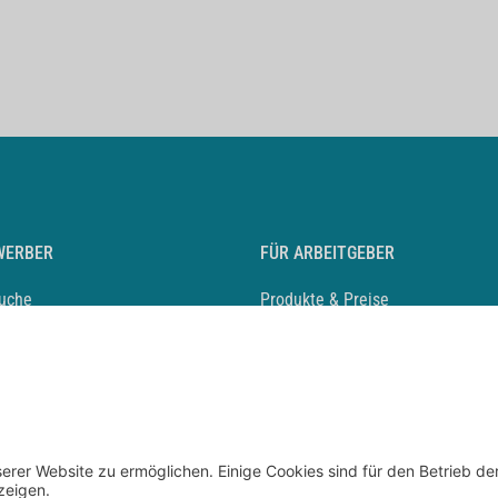
WERBER
FÜR ARBEITGEBER
suche
Produkte & Preise
auf anlegen
Mediadaten & Ansprechpartner
eber entdecken
Arbeitgeberprofil anlegen
 Karriere
Recruiting-Podcast
 Service
chen Sie den Stellenkatalog