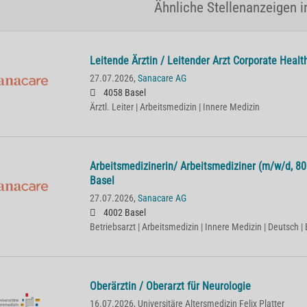
Ähnliche Stellenanzeigen i
Lei­ten­de Ärz­tin / Lei­ten­der Arzt Cor­po­ra­te He­
27.07.2026,
Sanacare AG
4058 Basel
Ärztl. Leiter | Arbeitsmedizin | Innere Medizin
Ar­beits­me­di­zi­ne­rin/ Ar­beits­me­di­zi­ner (m/w/d,
Basel
27.07.2026,
Sanacare AG
4002 Basel
Betriebsarzt | Arbeitsmedizin | Innere Medizin | Deutsch | 
Oberärztin / Oberarzt für Neurologie
16.07.2026,
Universitäre Altersmedizin Felix Platter