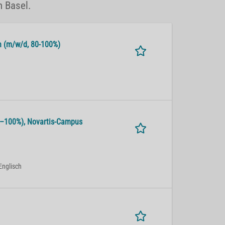
n Basel.
alth (m/w/d, 80-100%)
 80–100%), No­var­tis-Cam­pus
Englisch