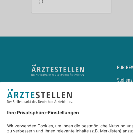
(1)
FÜR BE
Stellen
Lebensl
Arbeitg
Arzt und
JobMail
Durchsu