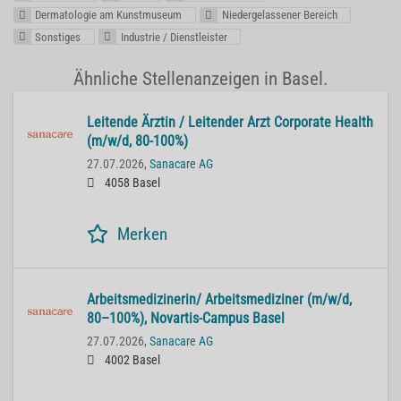
Dermatologie am Kunstmuseum
Niedergelassener Bereich
Sonstiges
Industrie / Dienstleister
Ähnliche Stellenanzeigen in Basel.
Lei­ten­de Ärz­tin / Lei­ten­der Arzt Cor­po­ra­te He­alth
(m/w/d, 80-100%)
27.07.2026,
Sanacare AG
4058 Basel
Merken
Ar­beits­me­di­zi­ne­rin/ Ar­beits­me­di­zi­ner (m/w/d,
80–100%), No­var­tis-Cam­pus Basel
27.07.2026,
Sanacare AG
4002 Basel