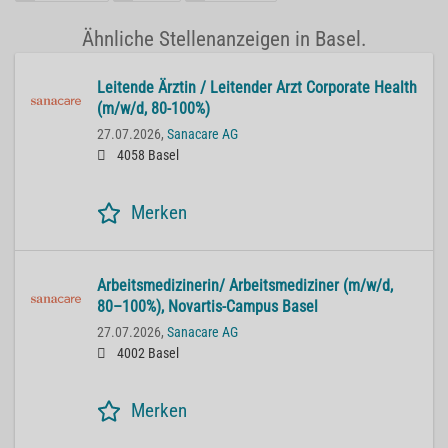
Ähnliche Stellenanzeigen in Basel.
Lei­ten­de Ärz­tin / Lei­ten­der Arzt Cor­po­ra­te He­alth
(m/w/d, 80-100%)
27.07.2026,
Sanacare AG
4058 Basel
Merken
Ar­beits­me­di­zi­ne­rin/ Ar­beits­me­di­zi­ner (m/w/d,
80–100%), No­var­tis-Cam­pus Basel
27.07.2026,
Sanacare AG
4002 Basel
Merken