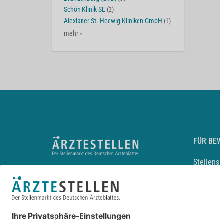
Schön Klinik SE
(2)
Alexianer St. Hedwig Kliniken GmbH
(1)
mehr »
FÜR BE
Stellen
Lebensl
Arbeitg
Arzt und
JobMail