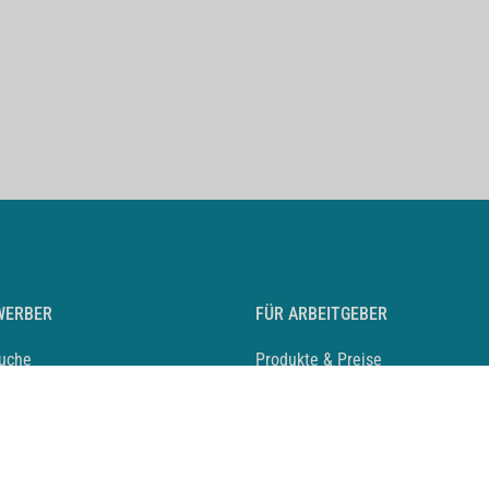
WERBER
FÜR ARBEITGEBER
suche
Produkte & Preise
auf anlegen
Mediadaten & Ansprechpartner
eber entdecken
Arbeitgeberprofil anlegen
 Karriere
Recruiting-Podcast
 Service