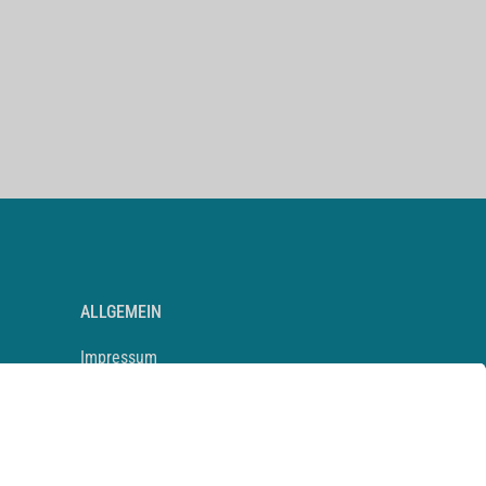
ALLGEMEIN
Impressum
Kontakt
Datenschutz
Newsletter
AGB