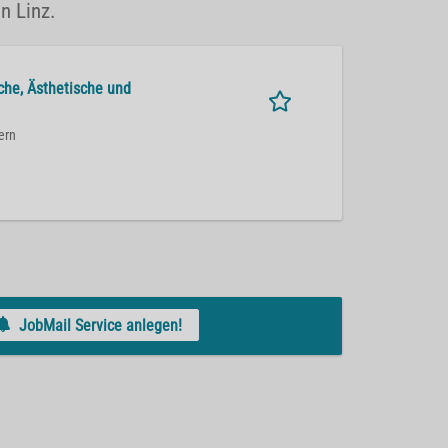
n Linz.
sche, Ästhetische und
ern
JobMail Service anlegen!