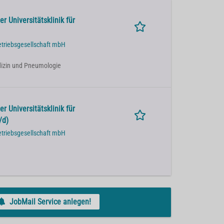
r Universitätsklinik für
etriebsgesellschaft mbH
Medizin und Pneumologie
r Universitätsklinik für
/d)
etriebsgesellschaft mbH
JobMail Service anlegen!