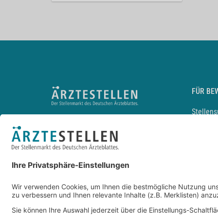
FÜR BE
Stellen
Lebensl
Arbeitg
Arzt und
JobMail
Durchsu