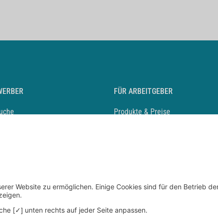
WERBER
FÜR ARBEITGEBER
suche
Produkte & Preise
auf anlegen
Mediadaten & Ansprechpartner
eber entdecken
Arbeitgeberprofil anlegen
 Karriere
Recruiting-Podcast
 Service
chen Sie den Stellenkatalog