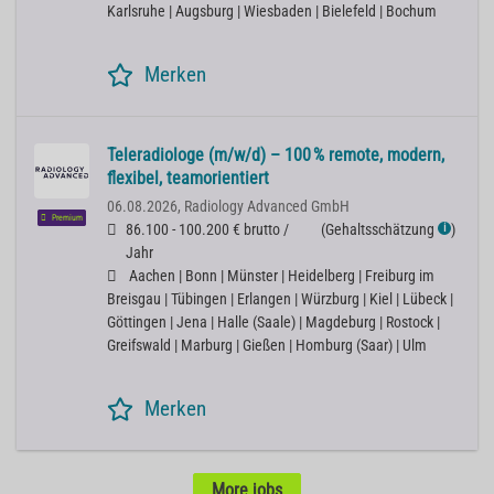
Karlsruhe | Augsburg | Wiesbaden | Bielefeld | Bochum
Merken
Teleradiologe (m/w/d) – 100 % remote, modern,
flexibel, teamorientiert
06.08.2026,
Radiology Advanced GmbH
Premium
86.100 - 100.200 € brutto /
(
Gehaltsschätzung
)
ℹ
Jahr
Aachen | Bonn | Münster | Heidelberg | Freiburg im
Breisgau | Tübingen | Erlangen | Würzburg | Kiel | Lübeck |
Göttingen | Jena | Halle (Saale) | Magdeburg | Rostock |
Greifswald | Marburg | Gießen | Homburg (Saar) | Ulm
Merken
More jobs