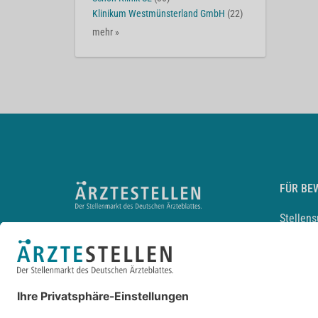
Klinikum Westmünsterland GmbH
(22)
mehr »
FÜR BE
Stellen
Lebensl
Arbeitg
Arzt und
JobMail