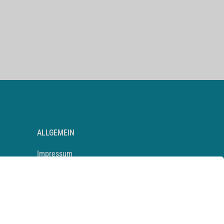
ALLGEMEIN
Impressum
Kontakt
Datenschutz
Newsletter
AGB