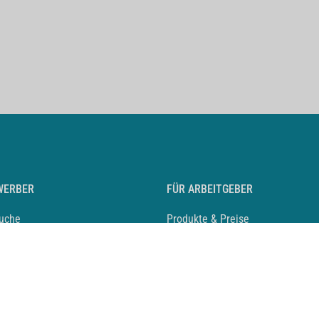
WERBER
FÜR ARBEITGEBER
suche
Produkte & Preise
auf anlegen
Mediadaten & Ansprechpartner
eber entdecken
Arbeitgeberprofil anlegen
 Karriere
Recruiting-Podcast
 Service