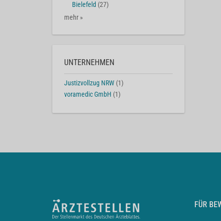
Bielefeld
(27)
mehr »
UNTERNEHMEN
Justizvollzug NRW
(1)
voramedic GmbH
(1)
FÜR BE