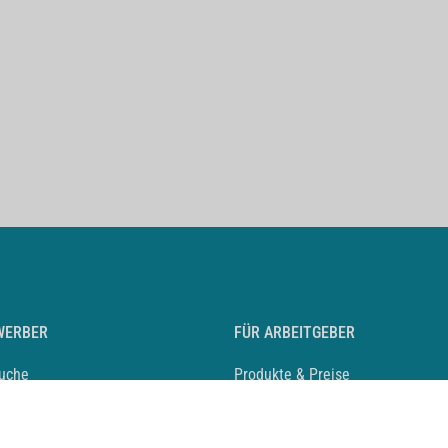
WERBER
FÜR ARBEITGEBER
suche
Produkte & Preise
auf anlegen
Mediadaten & Ansprechpartner
eber entdecken
Arbeitgeberprofil anlegen