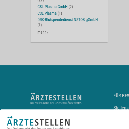
(27)
CSL Plasma GmbH
(2)
CSL Plasma
(1)
DRK-Blutspendedienst NSTOB gGmbH
(1)
mehr »
FÜR BE
Stellen
Lebensl
Arbeitg