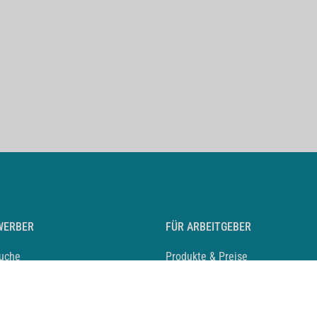
WERBER
FÜR ARBEITGEBER
suche
Produkte & Preise
auf anlegen
Mediadaten & Ansprechpartner
eber entdecken
Arbeitgeberprofil anlegen