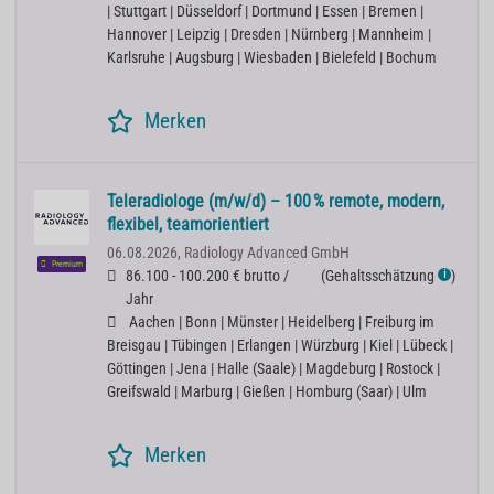
| Stuttgart | Düsseldorf | Dortmund | Essen | Bremen |
Hannover | Leipzig | Dresden | Nürnberg | Mannheim |
Karlsruhe | Augsburg | Wiesbaden | Bielefeld | Bochum
Merken
Teleradiologe (m/w/d) – 100 % remote, modern,
flexibel, teamorientiert
06.08.2026,
Radiology Advanced GmbH
Premium
86.100 - 100.200 € brutto /
(
Gehaltsschätzung
)
ℹ
Jahr
Aachen | Bonn | Münster | Heidelberg | Freiburg im
Breisgau | Tübingen | Erlangen | Würzburg | Kiel | Lübeck |
Göttingen | Jena | Halle (Saale) | Magdeburg | Rostock |
Greifswald | Marburg | Gießen | Homburg (Saar) | Ulm
Merken