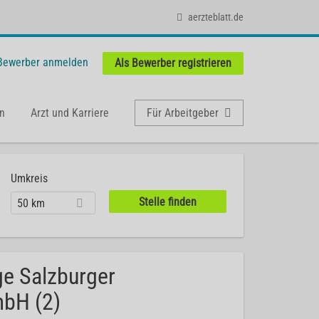
aerzteblatt.de
 Bewerber anmelden
Als Bewerber registrieren
n
Arzt und Karriere
Für Arbeitgeber
Umkreis
50 km
ge Salzburger
mbH (2)