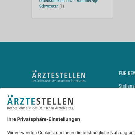
Ordensklinikum Linz – Barmherzige
Schwestern
(1)
FÜR BE
Stellen
Lebensl
Arbeitg
Arzt und
JobMail
Durchsu