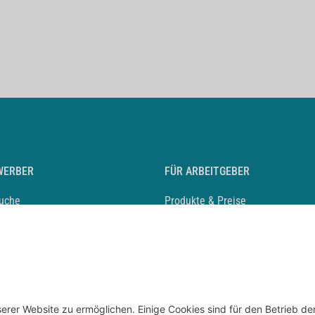
WERBER
FÜR ARBEITGEBER
suche
Produkte & Preise
auf anlegen
Mediadaten & Ansprechpartner
eber entdecken
Arbeitgeberprofil anlegen
 Karriere
Recruiting-Podcast
 Service
chen Sie den Stellenkatalog