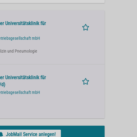
r Universitätsklinik für
etriebsgesellschaft mbH
Medizin und Pneumologie
r Universitätsklinik für
/d)
etriebsgesellschaft mbH
JobMail Service anlegen!