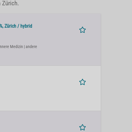
 Zürich.
, Zürich / hybrid
Innere Medizin | andere
h