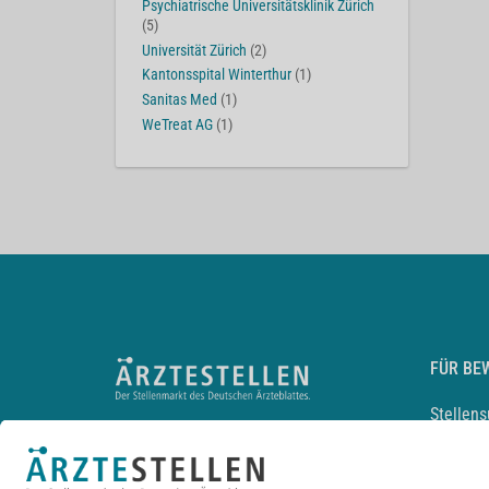
Psychiatrische Universitätsklinik Zürich
(5)
Universität Zürich
(2)
Kantonsspital Winterthur
(1)
Sanitas Med
(1)
WeTreat AG
(1)
FÜR BE
Stellen
Lebensl
Arbeitg