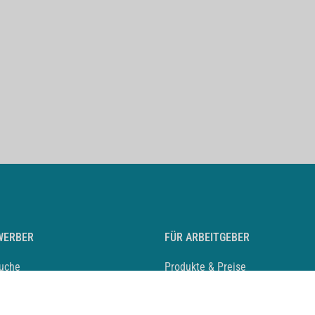
WERBER
FÜR ARBEITGEBER
suche
Produkte & Preise
auf anlegen
Mediadaten & Ansprechpartner
eber entdecken
Arbeitgeberprofil anlegen