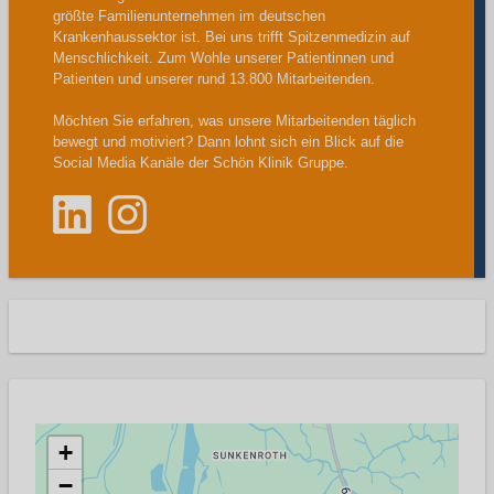
größte Familienunternehmen im deutschen
Krankenhaussektor ist. Bei uns trifft Spitzenmedizin auf
Menschlichkeit. Zum Wohle unserer Patientinnen und
Patienten und unserer rund 13.800 Mitarbeitenden.
Möchten Sie erfahren, was unsere Mitarbeitenden täglich
bewegt und motiviert? Dann lohnt sich ein Blick auf die
Social Media Kanäle der Schön Klinik Gruppe.
+
−