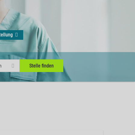
tellung
m