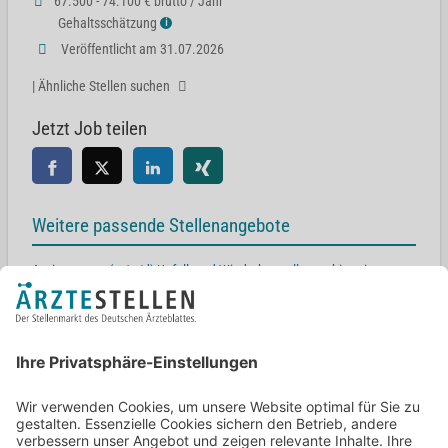
67.500 - 74.100 € brutto / Jahr
Gehaltsschätzung
ℹ
Veröffentlicht am 31.07.2026
| Ähnliche Stellen suchen
Jetzt Job teilen
Weitere passende Stellenangebote
Assistenzarzt (m/w/d) Unfall- und Wiederherstellungschirurgie
48683 Ahaus
Arzt in Weiterbildung für Orthopädie und Unfallchirurgie (m/w/d)
Professor-Arneth-Str. 2b, 96215 Lichtenfels
Chefärztin / Chefarzt (m/w/d) – Orthopädie, Unfall- und
Wiederherstellungschirurgie
Günzburger Straße 41, 89264 Weißenhorn