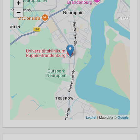
+
−
Leaflet
| Map data ©
Google