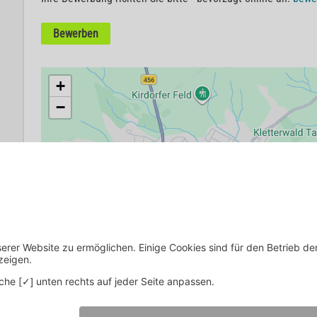
Bewerben
+
−