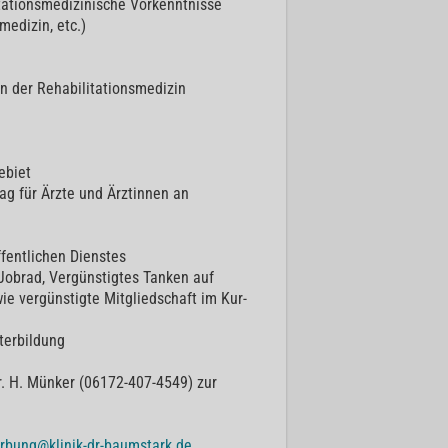
tationsmedizinische Vorkenntnisse
medizin, etc.)
an der Rehabilitationsmedizin
ebiet
ag für Ärzte und Ärztinnen an
ffentlichen Dienstes
Jobrad, Vergünstigtes Tanken auf
e vergünstigte Mitgliedschaft im Kur-
terbildung
r. H. Münker (06172-407-4549) zur
rbung@klinik-dr-baumstark.de