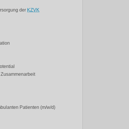
ersorgung der
KZVK
ation
otential
en Zusammenarbeit
mbulanten Patienten (m/w/d)