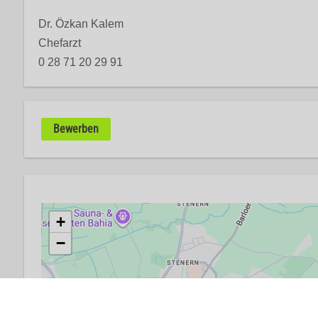
Dr. Özkan Kalem
Chefarzt
0 28 71 20 29 91
Bewerben
+
−