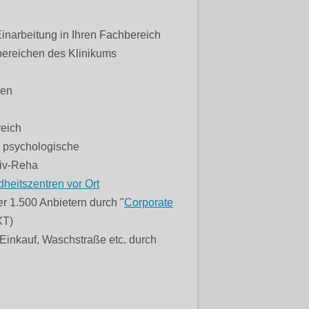
Einarbeitung in Ihren Fachbereich
bereichen des Klinikums
den
reich
d psychologische
tiv-Reha
heitszentren vor Ort
r 1.500 Anbietern durch "
Corporate
XT)
 Einkauf, Waschstraße etc. durch