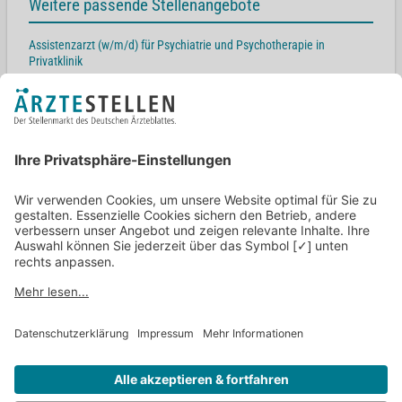
Weitere passende Stellenangebote
Assistenzarzt (w/m/d) für Psychiatrie und Psychotherapie in
Privatklinik
Schneckenhalde 13, 79713 Bad Säckingen
Assistenzarzt (w/m/d) in fortgeschrittener Weiterbildung zur
Facharztweiterbildung Psychiatrie und Psychotherapie in Privatklinik
Oberberg 1, 78132 Hornberg
Bereitschaftsarzt (w/m/d) in Privatklinik
Friedrich-Ebert-Straße 11a, 50354 Hürth
Facharzt (w/m/d) Psychiatrie oder Psychosomatik in naturnah
gelegener Privatklinik
Kurstraße 16, 88175 Scheidegg
Psychologischer Psychotherapeut (w/m/d) in Privatklinik in
naturnaher Lage
Oberberg 1, 78132 Hornberg
Zurück