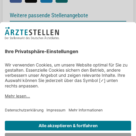
Weitere passende Stellenangebote
Chefarzt (m/w/d) Endoprothetik
Aachener Str. 445-449, 50933 Köln
Chefarzt (m/w/d) Orthopädie in Neustadt in Holstein
23730 Neustadt in Holstein
Chefärztin / Chefarzt (m/w/d) – Orthopädie, Unfall- und
Wiederherstellungschirurgie
Günzburger Straße 41, 89264 Weißenhorn
Chefarzt Unfallchirurgie (w/m/d)
97941 Tauberbischofsheim
Chefarzt m/w/d Aufbau Endoprothetikzentrum
Würzburg
Zurück