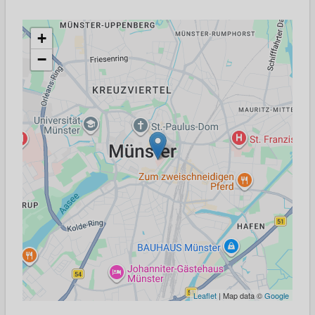
+
−
Leaflet
| Map data ©
Google