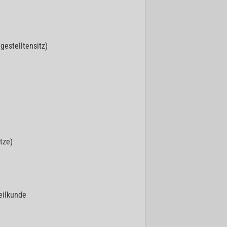
gestelltensitz)
tze)
eilkunde