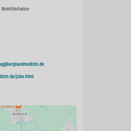
 Wohlfühlfaktor
ng@berglandmedizin.de
izin.de/jobs.html