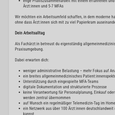
enge Praxiszusammenarbeit mit einem erfahrenen und i
Ärzt:innen und 5-7 MFAs
Wir möchten ein Arbeitsumfeld schaffen, in dem moderne ha
ohne dass Ärzt:innen sich mit zu viel Papierkram auseinan
Dein Arbeitsalltag
Als Fachärzt:in betreust du eigenständig allgemeinmedizini
Praxisumgebung.
Dabei erwarten dich:
weniger administrative Belastung – mehr Fokus auf An
ein breites allgemeinmedizinisches Patient:innenspek
Unterstützung durch eingespielte MFA-Teams
digitale Dokumentation und strukturierte Prozesse
keine Verantwortung für Personalplanung, Einkauf oder
werden zentral übernommen
auf Wunsch ein regelmäßiger Telemedizin-Tag im Home
ein Netzwerk aus über 100 Ärzt:innen deutschlandweit
kannst