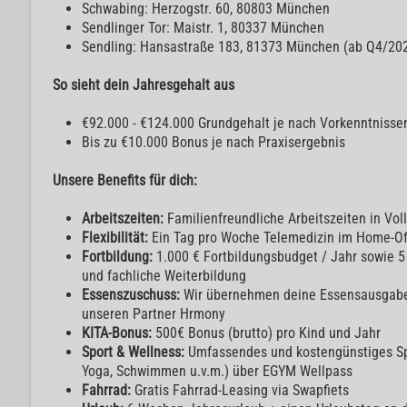
Schwabing: Herzogstr. 60, 80803 München
Sendlinger Tor: Maistr. 1, 80337 München
Sendling: Hansastraße 183, 81373 München (ab Q4/20
So sieht dein Jahresgehalt aus
€92.000 - €124.000 Grundgehalt je nach Vorkenntnisse
Bis zu €10.000 Bonus je nach Praxisergebnis
Unsere Benefits für dich:
Arbeitszeiten:
Familienfreundliche Arbeitszeiten in Vollz
Flexibilität:
Ein Tag pro Woche Telemedizin im Home-Of
Fortbildung:
1.000 € Fortbildungsbudget / Jahr sowie 5 
und fachliche Weiterbildung
Essenszuschuss:
Wir übernehmen deine Essensausgaben
unseren Partner Hrmony
KITA-Bonus:
500€ Bonus (brutto) pro Kind und Jahr
Sport & Wellness:
Umfassendes und kostengünstiges Sp
Yoga, Schwimmen u.v.m.) über EGYM Wellpass
Fahrrad:
Gratis Fahrrad-Leasing via Swapfiets