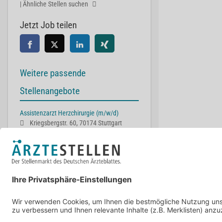
| Ähnliche Stellen suchen
Jetzt Job teilen
Weitere passende
Stellenangebote
Assistenzarzt Herzchirurgie (m/w/d)
Kriegsbergstr. 60, 70174 Stuttgart
Facharzt (m/w/d) Zusatzweiterbildung oder
Erwerb Spezielle Schmerztherapie
Kurfürstenstraße 69, 47829 Krefeld
Facharzt Innere Medizin/Kardiologie
(m/w/d) mit hybriden Einsatzkonzept
Fehrbelliner Str. 38, 16816 Neuruppin
Chefärztin / Chefarzt – Herzchirurgie