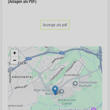
(Anlagen als PDF)
Anzeige als pdf
+
−