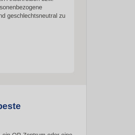
Personenbezogene
nd geschlechtsneutral zu
beste
, ein OP-Zentrum oder eine