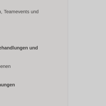
en, Teamevents und
Behandlungen und
denen
hungen