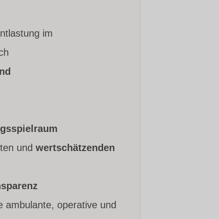
ntlastung im
ich
und
ngsspielraum
erten und
wertschätzenden
nsparenz
e ambulante, operative und