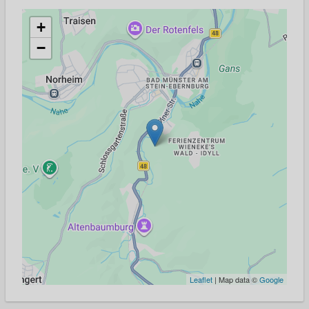
+
−
Leaflet
| Map data ©
Google