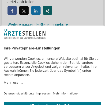
Jetzt Job teilen
Weitere passende Stellenangebote
Departmentleitung (m/w/d) für die Geriatrie
Schönsteinstraße 63, 50825 Köln
Arzt i.W. Innere Medizin (m/w/d)
55583 Bad Kreuznach
Oberarzt Geriatrie (m/w/d)
Albert-Schweitzer-Weg 1, 37154 Northeim
Internist / Facharzt für Innere Medizin und Geriatrie (w/m/d)
97980 Bad Mergentheim
Facharzt für Geriatrie (m/w/d) in Radeburg
Hospitalstraße 34, 01471 Radeburg
Zurück