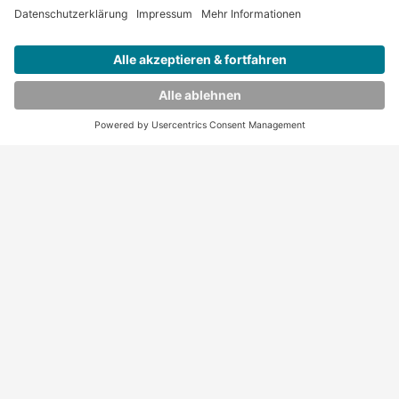
Bewerben
Oberarzt (m/w/d) für die Orthopädie und
Unfallchirurgie - Schwerpunkt Endoprothetik
Bewerben
Merken