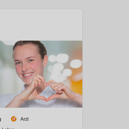
g
Arzt