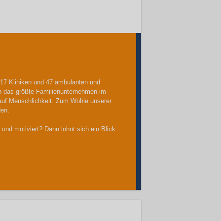
t 17 Kliniken und 47 ambulanten und
en das größte Familienunternehmen im
 auf Menschlichkeit. Zum Wohle unserer
den.
und motiviert? Dann lohnt sich ein Blick