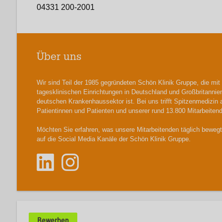
04331 200-2001
Über uns
Wir sind Teil der 1985 gegründeten Schön Klinik Gruppe, die mi
tagesklinischen Einrichtungen in Deutschland und Großbritanni
deutschen Krankenhaussektor ist. Bei uns trifft Spitzenmedizin
Patientinnen und Patienten und unserer rund 13.800 Mitarbeiten
Möchten Sie erfahren, was unsere Mitarbeitenden täglich bewegt 
auf die Social Media Kanäle der Schön Klinik Gruppe.
Bewerben